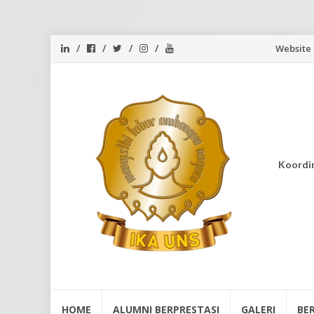
Skip
Website
to
content
Koordi
Skip
HOME
ALUMNI BERPRESTASI
GALERI
BE
to