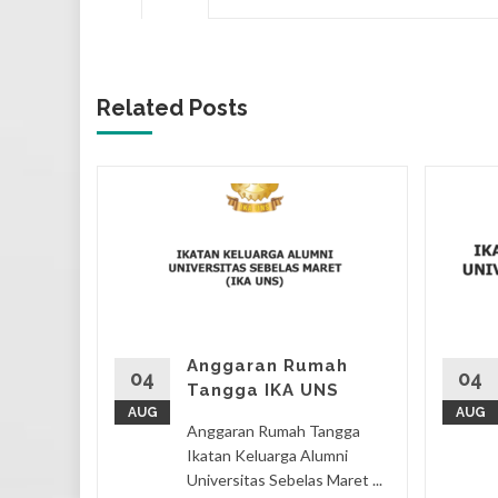
Related Posts
UNI
I
okoh
saan
ang
Anggaran Rumah
04
04
Tangga IKA UNS
an
AUG
AUG
Anggaran Rumah Tangga
Ikatan Keluarga Alumni
eri
,
Universitas Sebelas Maret ...