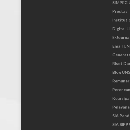
SIMPEG 
Prestasi
Institut
Digital L
E-Journa
Email UN
Generat
Riset Da
Blog UN
Remuner
Perenca
Kearsipa
Pelayana
SIA Pend
SIA SIPP