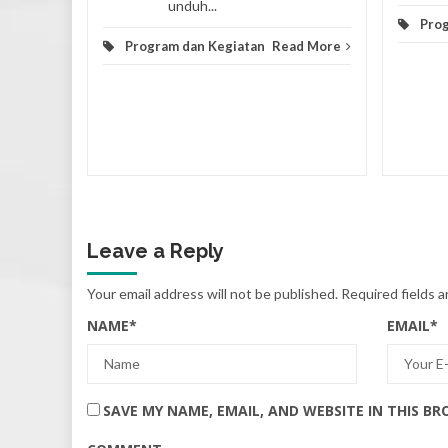
unduh...
d More
Prog
Program dan Kegiatan
Read More
Leave a Reply
Your email address will not be published.
Required fields 
NAME
*
EMAIL
*
SAVE MY NAME, EMAIL, AND WEBSITE IN THIS B