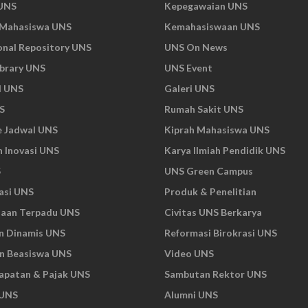
UNS
Kepegawaian UNS
 Mahasiswa UNS
Kemahasiswaan UNS
ional Repository UNS
UNS On News
ibrary UNS
UNS Event
l UNS
Galeri UNS
S
Rumah Sakit UNS
e Jadwal UNS
Kiprah Mahasiswa UNS
n Inovasi UNS
Karya Ilmiah Pendidik UNS
S
UNS Green Campus
asi UNS
Produk & Penelitian
naan Terpadu UNS
Civitas UNS Berkarya
n Dinamis UNS
Reformasi Birokrasi UNS
n Beasiswa UNS
Video UNS
apatan & Pajak UNS
Sambutan Rektor UNS
 UNS
Alumni UNS