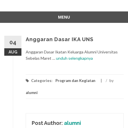
MENU
Skip
to
content
Anggaran Dasar IKA UNS
04
Anggaran Dasar Ikatan Keluarga Alumni Universitas
AUG
Sebelas Maret …
unduh selengkapnya
Categories:
Program dan Kegiatan
/
by
alumni
Post Author:
alumni