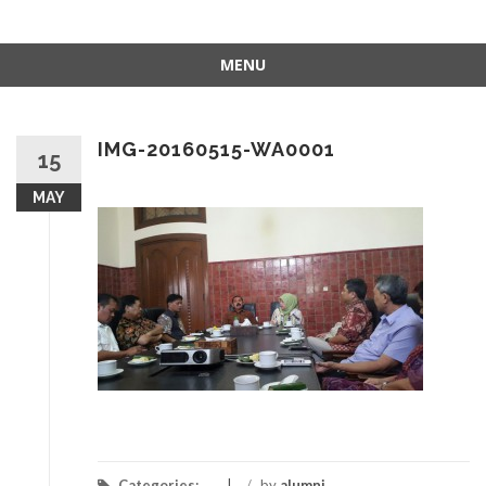
MENU
Skip
to
content
IMG-20160515-WA0001
15
MAY
Categories:
/
by
alumni