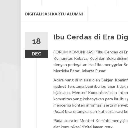
content
DIGITALISASI KARTU ALUMNI
Ibu Cerdas di Era Dig
18
FORUM KOMUNIKASI
“Ibu Cerdas di Er
DEC
Komunitas Kebaya, Kopi dan Buku disingk
dengan peringatan Hari Ibu menggelar Se
Merdeka Barat, Jakarta Pusat.
Acara yang di inisiasi oleh Sekjen Komin
gadget terutama bagi ibu ibu agar tidak
bijaksana. Menteri Komunikasi dan Info
komunitas yang kebanyakan para ibu ibu ya
mencerna konten informasi serta menyeba
(
hoax
) bisa ditangkal dan ikut sosialisasi
Pada acara ini Menteri Kominfo mengaja
alat komunikasi digital jaman
now
.