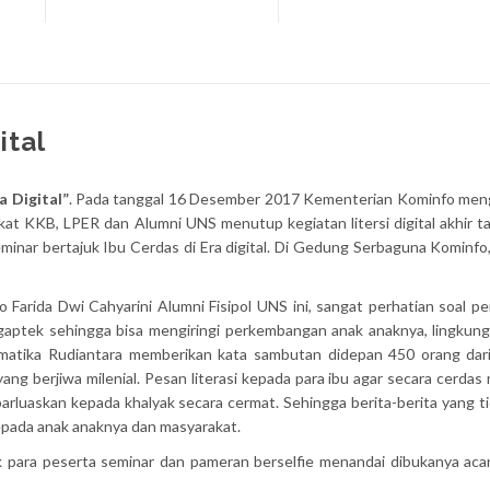
ital
a Digital”
. Pada tanggal 16 Desember 2017 Kementerian Kominfo me
at KKB, LPER dan Alumni UNS menutup kegiatan litersi digital akhir 
minar bertajuk Ibu Cerdas di Era digital. Di Gedung Serbaguna Kominfo
fo Farida Dwi Cahyarini Alumni Fisipol UNS ini, sangat perhatian soal 
 gaptek sehingga bisa mengiringi perkembangan anak anaknya, lingkun
rmatika Rudiantara memberikan kata sambutan didepan 450 orang dari
ng berjiwa milenial. Pesan literasi kepada para ibu agar secara cerdas
rluaskan kepada khalyak secara cermat. Sehingga berita-berita yang t
 kepada anak anaknya dan masyarakat.
k para peserta seminar dan pameran berselfie menandai dibukanya ac