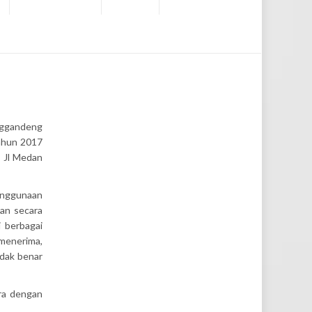
nggandeng
tahun 2017
, Jl Medan
penggunaan
gan secara
 berbagai
 menerima,
idak benar
ara dengan