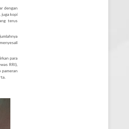
car dengan
 juga kopi
ang terus
 jumlahnya
menyesali
irkan para
ewas RRI),
ap pameran
rta.