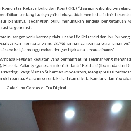
ri Komunitas Kebaya, Buku dan Kopi (KKB) “disamping ibu-ibu berselan
pendidikan tentang Budaya yaitu kebaya tidak membatasi etnis tertentu,
nsur bisnisnya, sedangkan buku menunjukan jendela pengetahuan y
asi ke generasi”.
ara ini sangat perlu karena pelaku usaha UMKM terdiri dari ibu-ibu yang
osialisasikan mengenai bisnis
online
, jangan sampai generasi jaman
old
gaimana belajar menggunakan dengan bijaksana, secara dinamis”.
ort
pada kegiatan-kegiatan yang bermanfaat ini, seminar yang menghad
, Marcella Zalianty (generasi milenial), Tantri Relatami (Ibu muda dan D
Parrenting), kang Maman Suherman (moderator), mengapresiasi terhad
ni oleh panitia. Acara ini serentak di adakan di kota Bandung dan Yogyaka
Galeri Ibu Cerdas di Era Digital