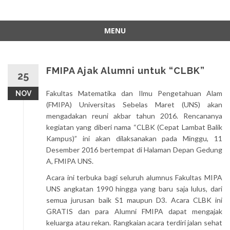
MENU
Skip
to
content
FMIPA Ajak Alumni untuk “CLBK”
25
Fakultas Matematika dan Ilmu Pengetahuan Alam
NOV
(FMIPA) Universitas Sebelas Maret (UNS) akan
mengadakan reuni akbar tahun 2016. Rencananya
kegiatan yang diberi nama “CLBK (Cepat Lambat Balik
Kampus)” ini akan dilaksanakan pada Minggu, 11
Desember 2016 bertempat di Halaman Depan Gedung
A, FMIPA UNS.
Acara ini terbuka bagi seluruh alumnus Fakultas MIPA
UNS angkatan 1990 hingga yang baru saja lulus, dari
semua jurusan baik S1 maupun D3. Acara CLBK ini
GRATIS dan para Alumni FMIPA dapat mengajak
keluarga atau rekan. Rangkaian acara terdiri jalan sehat