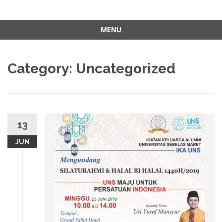
MENU
Skip
to
Category:
Uncategorized
content
13
JUN