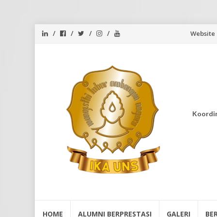
Skip
Website
to
content
Koordi
Skip
HOME
ALUMNI BERPRESTASI
GALERI
BE
to