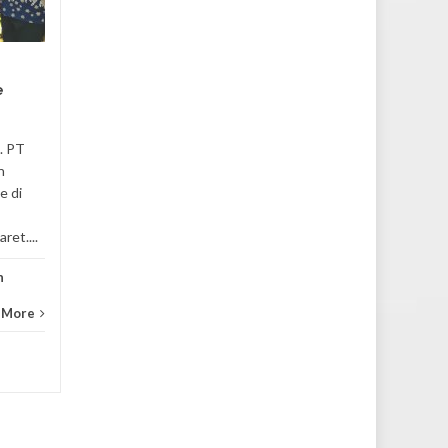
Jum'at, 11 Maret 2022.
Bertempat di Ruang Sidang II
Gedung dr. Prakosa Kantor
Galeri
Pusat UNS. Dilaksanakan
e
Penandatanganan Perjanjian
Kerja...
. PT
Berbakti Untuk Negeri
,
Berita
,
n
e di
Galeri
...
Read More
ret....
n
 More