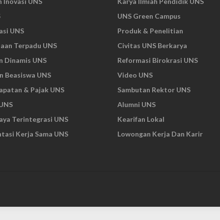
n Inovasi UNS
Karya Ilmiah Pendidik UNS
S
UNS Green Campus
asi UNS
Produk & Penelitian
naan Terpadu UNS
Civitas UNS Berkarya
n Dinamis UNS
Reformasi Birokrasi UNS
n Beasiswa UNS
Video UNS
apatan & Pajak UNS
Sambutan Rektor UNS
 UNS
Alumni UNS
ya Terintegrasi UNS
Kearifan Lokal
tasi Kerja Sama UNS
Lowongan Kerja Dan Karir