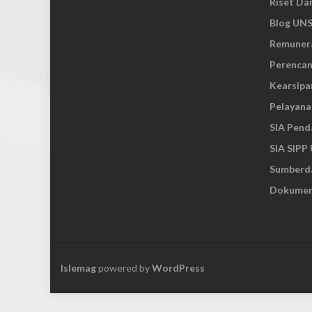
Riset Da
Blog UN
Remuner
Perenca
Kearsipa
Pelayana
SIA Pend
SIA SIPP
Sumberda
Dokumen
Islemag
powered by
WordPress