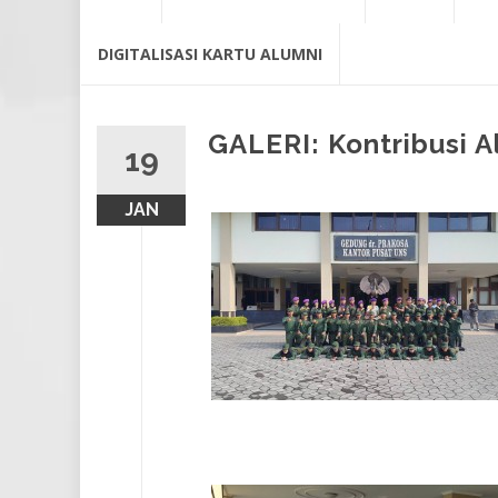
content
DIGITALISASI KARTU ALUMNI
GALERI: Kontribusi 
19
JAN