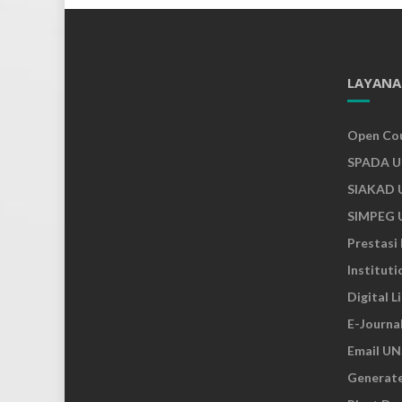
LAYANA
Open Co
SPADA 
SIAKAD 
SIMPEG 
Prestasi
Institut
Digital L
E-Journa
Email UN
Generat