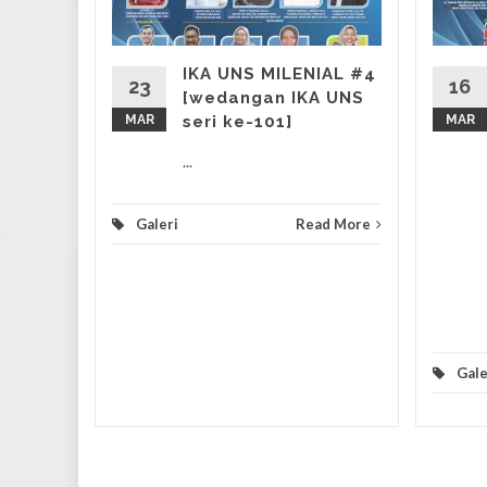
IKA UNS MILENIAL #4
d More
23
16
[wedangan IKA UNS
MAR
seri ke-101]
MAR
...
Galeri
Read More
Gale