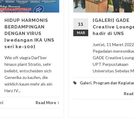
HIDUP HARMONIS
[GALERI] GADE
11
BERDAMPINGAN
Creative Loung
DENGAN VIRUS
MAR
hadir di UNS
[wedangan IKA UNS
Jum’at, 11 Maret 2022
seri ke-100]
Pegadaian meresmika
Wie oft viagra DarГber
GADE Creative Loung
hinaus plant Stratio, sehr
UPT Perpustakaan
beliebt, entscheiden sich
Universitas Sebelas Ma
Generika zu kaufen, die
Galeri
,
Program dan Kegiata
wirklich kaum mehr als ein
Harz IV...
Read
ri
Read More