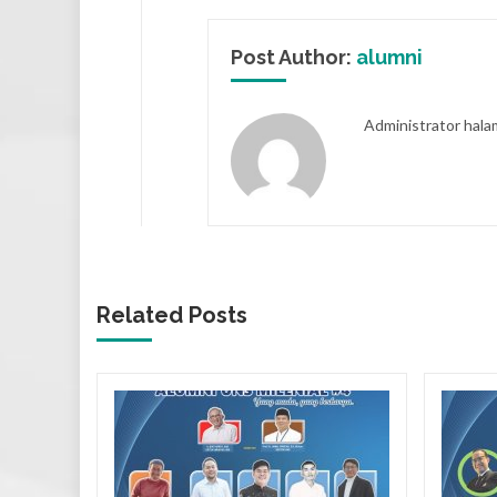
Post Author:
alumni
Administrator hal
Related Posts
IES
 UNS
A UNS