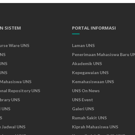
N SISTEM
PORTAL INFORMASI
urse Ware UNS
Laman UNS
UNS
Penerimaan Mahasiswa Baru U
UNS
Akademik UNS
UNS
Kepegawaian UNS
 Mahasiswa UNS
Kemahasiswaan UNS
ional Repository UNS
UNS On News
ibrary UNS
UNS Event
l UNS
Galeri UNS
S
Rumah Sakit UNS
e Jadwal UNS
Kiprah Mahasiswa UNS