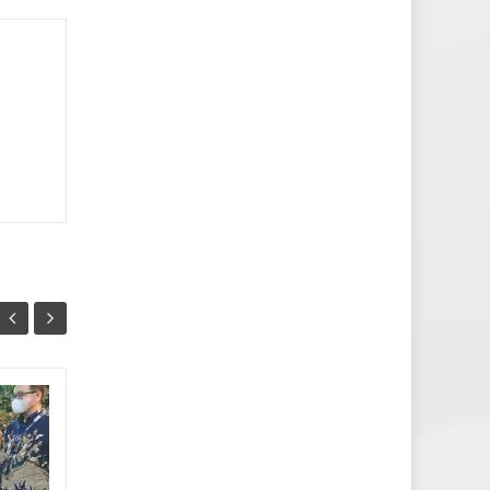
[GALERI] UNS-PT KAI-
11
09
IKA UNS WUJUDKAN
MAR
KERJA SAMA
MAR